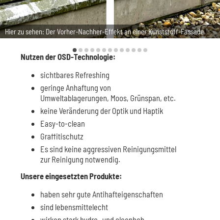
Hier zu sehen: Der Vorher-Nachher-Effekt an einer Kunststoff-Fassade
Nutzen der OSD-Technologie:
sichtbares Refreshing
geringe Anhaftung von
Umweltablagerungen, Moos, Grünspan, etc.
keine Veränderung der Optik und Haptik
Easy-to-clean
Graffitischutz
Es sind keine aggressiven Reinigungsmittel
zur Reinigung notwendig.
Unsere eingesetzten Produkte:
haben sehr gute Antihafteigenschaften
sind lebensmittelecht
wirken stark hydro- und oleophob