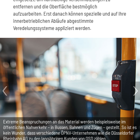
entfernen und die Oberfläche bestmöglich
aufzuarbeiten. Erst danach können spezielle und auf Ihre
innerbetrieblichen Abläufe abgestimmte
Veredelungssysteme appliziert werden.
Extreme Beanspruchungen an das Material werden beispielsweise im
öffentlichen Nahverkehr – in Bussen, Bahnen und Zügen – gestellt. So ist es
kein Wunder, dass verschiedene ÖPNV-Unternehmen wie die Düsseldorfer
Rheinbahn AG zu den langjährigen Kunden von OSD zählen.