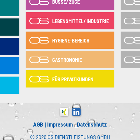
BUSSE/ ZÜGE
LEBENSMITTEL/ INDUSTRIE
HYGIENE-BEREICH
GASTRONOMIE
FÜR PRIVATKUNDEN
AGB
|
Impressum
|
Datenschutz
© 2026 OS DIENSTLEISTUNGS GMBH